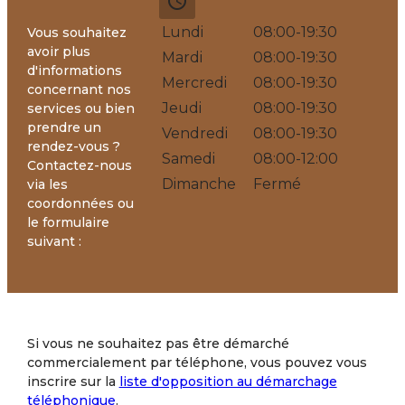
access_time
Lundi
08:00-19:30
Vous souhaitez
avoir plus
Mardi
08:00-19:30
d'informations
Mercredi
08:00-19:30
concernant nos
Jeudi
08:00-19:30
services ou bien
prendre un
Vendredi
08:00-19:30
rendez-vous ?
Samedi
08:00-12:00
Contactez-nous
Dimanche
Fermé
via les
coordonnées ou
le formulaire
suivant :
Si vous ne souhaitez pas être démarché
commercialement par téléphone, vous pouvez vous
inscrire sur la
liste d'opposition au démarchage
téléphonique
.