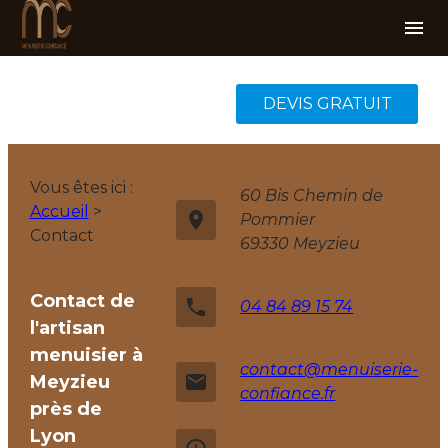
Panneau de gestion des cookies
menu
DEVIS GRATUIT
Vous êtes ici :
60 Bis Chemin de
Accueil
>
place
Pommier
Contact
69330 Meyzieu
Contact de
phone
04 84 89 15 74
l'artisan
menuisier à
contact@menuiserie-
email
Meyzieu
confiance.fr
près de
Lyon